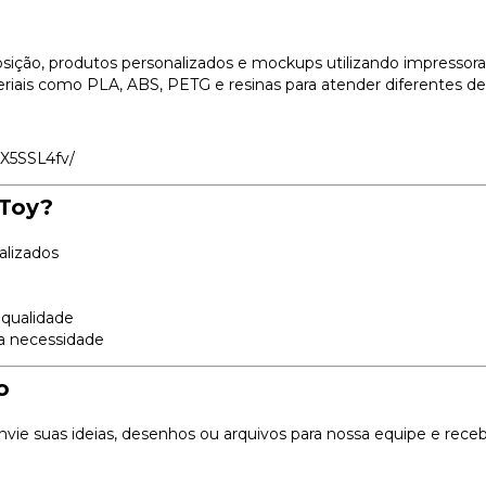
sição, produtos personalizados e mockups utilizando impressoras
riais como PLA, ABS, PETG e resinas para atender diferentes d
JX5SSL4fv/
DToy?
lizados
 qualidade
ua necessidade
o
Envie suas ideias, desenhos ou arquivos para nossa equipe e re