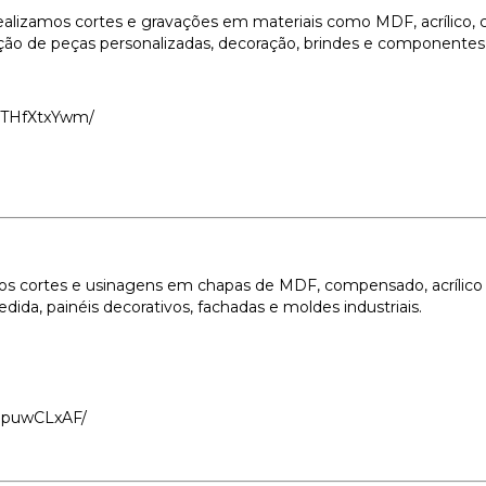
alizamos cortes e gravações em materiais como MDF, acrílico, c
iação de peças personalizadas, decoração, brindes e componentes i
HTHfXtxYwm/
 cortes e usinagens em chapas de MDF, compensado, acrílico e 
dida, painéis decorativos, fachadas e moldes industriais.
53puwCLxAF/